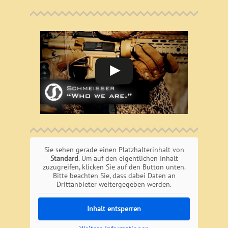
Sie sehen gerade einen Platzhalterinhalt von
Standard
. Um auf den eigentlichen Inhalt
zuzugreifen, klicken Sie auf den Button unten.
Bitte beachten Sie, dass dabei Daten an
Drittanbieter weitergegeben werden.
Inhalt entsperren