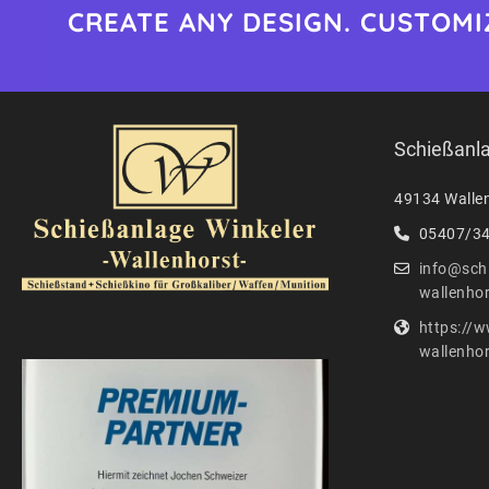
CREATE ANY DESIGN. CUSTOMI
Schießanla
49134 Wallen
05407/3
info@schi
wallenhor
https://w
wallenhor